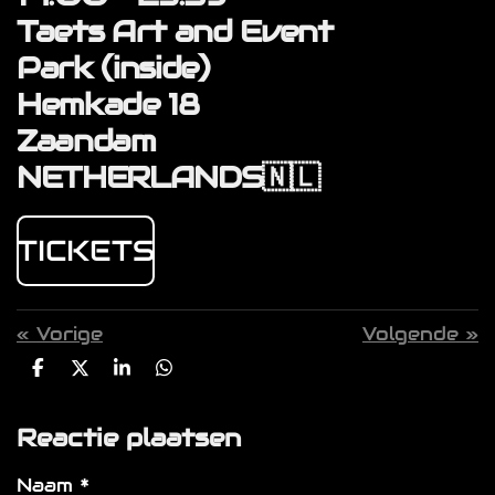
Taets Art and Event
Park
(inside)
Hemkade 18
Zaandam
NETHERLANDS🇳🇱
TICKETS
«
Vorige
Volgende
»
D
D
S
D
e
e
h
e
l
e
a
l
Reactie plaatsen
e
l
r
e
n
e
n
Naam *