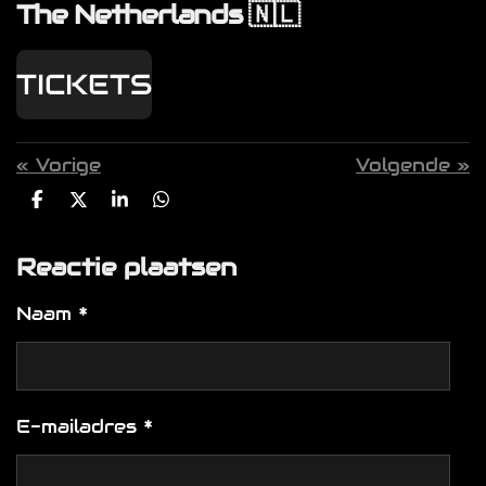
The Netherlands 🇳🇱
TICKETS
«
Vorige
Volgende
»
D
D
S
D
e
e
h
e
l
e
a
l
Reactie plaatsen
e
l
r
e
n
e
n
Naam *
E-mailadres *