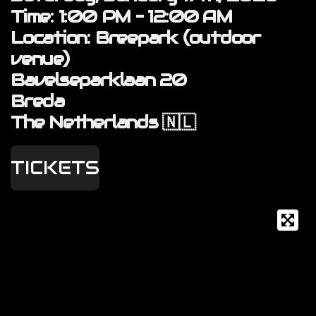
Time:
1:00 PM – 12:00 AM
Location:
Breepark (outdoor
venue)
Bavelseparklaan 20
Breda
The Netherlands 🇳🇱
TICKETS