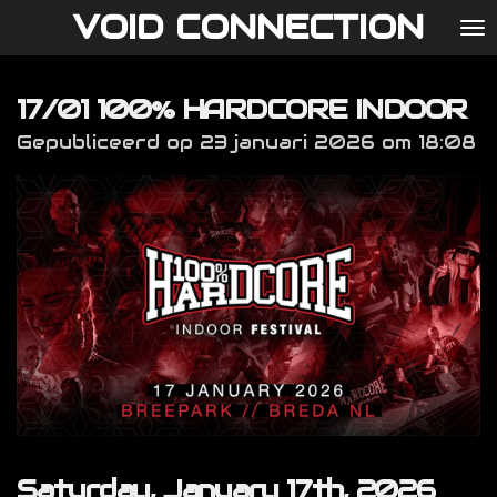
VOID CONNECTION
Ga
direct
naar
17/01 100% HARDCORE INDOOR
de
hoofdinhoud
Gepubliceerd op 23 januari 2026 om 18:08
Saturday, January 17th, 2026