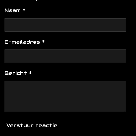
n
e
n
Naam *
E-mailadres *
Bericht *
Verstuur reactie