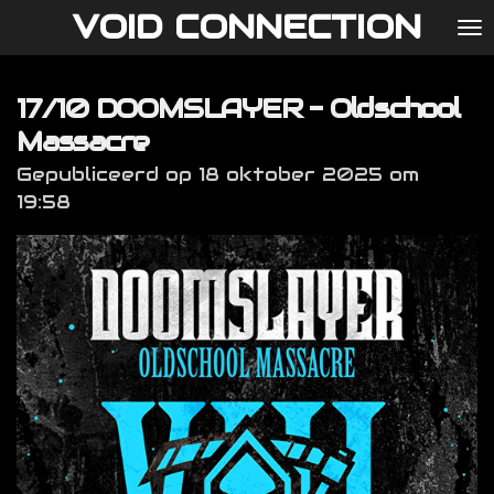
VOID CONNECTION
Ga
direct
naar
17/10 DOOMSLAYER - Oldschool
de
hoofdinhoud
Massacre
Gepubliceerd op 18 oktober 2025 om
19:58