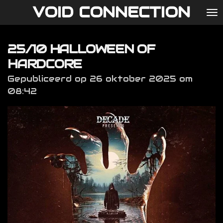
VOID CONNECTION
Ga
direct
naar
25/10 HALLOWEEN OF
de
hoofdinhoud
HARDCORE
Gepubliceerd op 26 oktober 2025 om
08:42