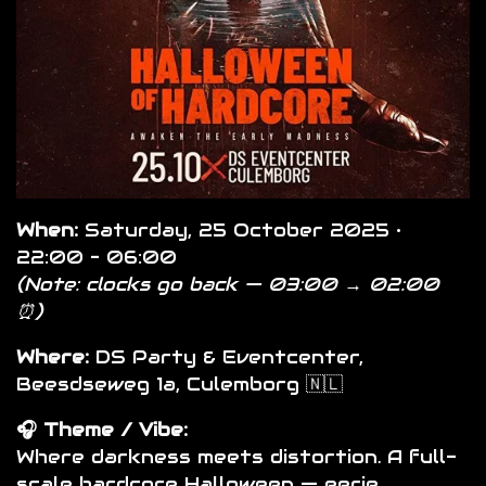
When:
Saturday, 25 October 2025 •
22:00 – 06:00
(Note: clocks go back — 03:00 → 02:00
⏰)
Where:
DS Party & Eventcenter,
Beesdseweg 1a, Culemborg 🇳🇱
🎧 Theme / Vibe:
Where darkness meets distortion. A full-
scale hardcore Halloween — eerie