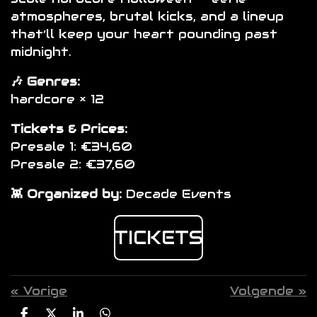
atmospheres, brutal kicks, and a lineup
that’ll keep your heart pounding past
midnight.
🎶 Genres:
hardcore × 12
Tickets & Prices:
Presale 1: €34,60
Presale 2: €37,60
👾 Organized by:
Decade Events
TICKETS
«
Vorige
Volgende
»